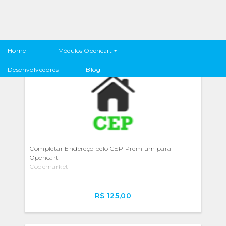
Módulos Cadastro & Checkout
Módulos Opencart
Home
Desenvolvedores
Blog
Completar Endereço pelo CEP Premium para
Opencart
Codemarket
R$ 125,00