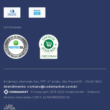
Certificados
Endereço: Alameda Jaú, 1177, 4º andar, São Paulo/SP - 01420-903 |
Atendimento: contato@codemarket.com.br
© Copyright 2013-2022 Codemarket - Todos os
direitos reservados. CNPJ: 42.169.965/0001-52