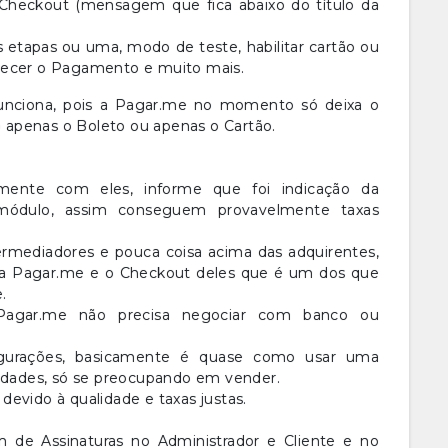
Checkout (mensagem que fica abaixo do título da
 etapas ou uma, modo de teste, habilitar cartão ou
recer o Pagamento e muito mais.
funciona, pois a Pagar.me no momento só deixa o
do apenas o Boleto ou apenas o Cartão.
mente com eles, informe que foi indicação da
módulo, assim conseguem provavelmente taxas
ermediadores e pouca coisa acima das adquirentes,
da Pagar.me e o Checkout deles que é um dos que
e.
Pagar.me não precisa negociar com banco ou
figurações, basicamente é quase como usar uma
lidades, só se preocupando em vender.
evido à qualidade e taxas justas.
 de Assinaturas no Administrador e Cliente e no