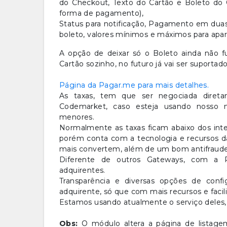
do Checkout, Texto do Cartão e Boleto do 
forma de pagamento),
Status para notificação, Pagamento em duas
boleto, valores mínimos e máximos para apa
A opção de deixar só o Boleto ainda não 
Cartão sozinho, no futuro já vai ser suporta
Página da Pagar.me para mais detalhes.
As taxas, tem que ser negociada direta
Codemarket, caso esteja usando nosso 
menores.
Normalmente as taxas ficam abaixo dos int
porém conta com a tecnologia e recursos 
mais convertem, além de um bom antifraud
Diferente de outros Gateways, com a 
adquirentes.
Transparência e diversas opções de con
adquirente, só que com mais recursos e faci
Estamos usando atualmente o serviço deles, d
Obs:
O módulo altera a página de listagem