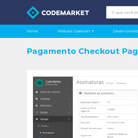
Módulos Opencart
Home
Desenvolvedo
Pagamento Checkout Paga