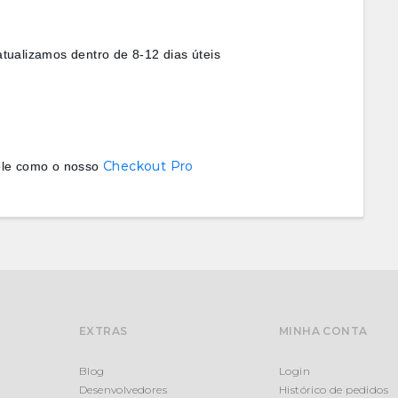
atualizamos dentro de 8-12 dias úteis
Checkout Pro
ele como o nosso
EXTRAS
MINHA CONTA
Blog
Login
Desenvolvedores
Histórico de pedidos