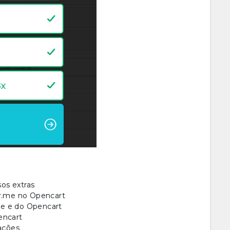
os extras
r.me no Opencart
me e do Opencart
encart
sações