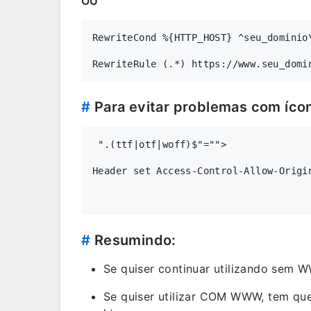
OU
RewriteCond %{HTTP_HOST} ^seu_dominio\
#
Para evitar problemas com íco
 ".(ttf|otf|woff)$"="">

Header set Access-Control-Allow-Origin
#
Resumindo:
Se quiser continuar utilizando sem 
Se quiser utilizar COM WWW, tem qu