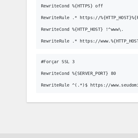
RewriteCond %{HTTPS} off

RewriteRule .* https://%{HTTP_HOST}%{R
RewriteCond %{HTTP_HOST} !^www\.

#Forçar SSL 3

RewriteCond %{SERVER_PORT} 80
