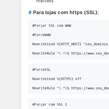
htaccess.
#
Para lojas com https (SSL):
#Forçar SSL com WWW

#ForceWWW

RewriteCond %{HTTP_HOST} ^seu_dominio.
#ForceSSL

RewriteCond %{HTTPS} off 

#Forçar com SSL 2
