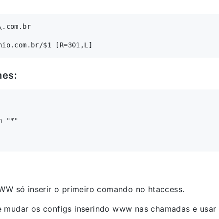
.com.br

nes:
 "*"

WWW só inserir o primeiro comando no htaccess.
e mudar os configs inserindo www nas chamadas e usa